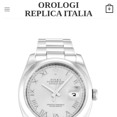
OROLOGI
Skip
0
to
REPLICA ITALIA
content