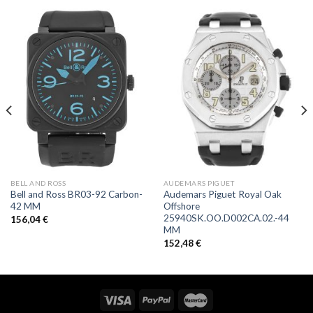
BELL AND ROSS
AUDEMARS PIGUET
Bell and Ross BR03-92 Carbon-
Audemars Piguet Royal Oak
42 MM
Offshore
25940SK.OO.D002CA.02.-44
156,04
€
MM
152,48
€