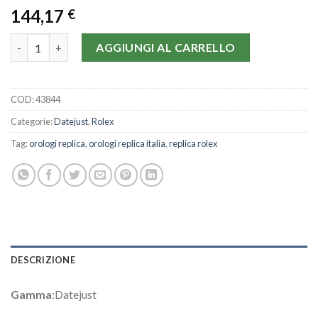
144,17
€
Rolex Datejust 116200-36 MM quantità
AGGIUNGI AL CARRELLO
COD:
43844
Categorie:
Datejust
,
Rolex
Tag:
orologi replica
,
orologi replica italia
,
replica rolex
DESCRIZIONE
Gamma
:Datejust