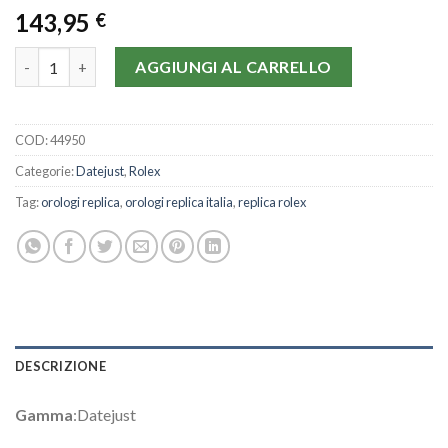
143,95
€
Rolex Datejust 16220-36 MM quantità
AGGIUNGI AL CARRELLO
COD:
44950
Categorie:
Datejust
,
Rolex
Tag:
orologi replica
,
orologi replica italia
,
replica rolex
DESCRIZIONE
Gamma
:Datejust