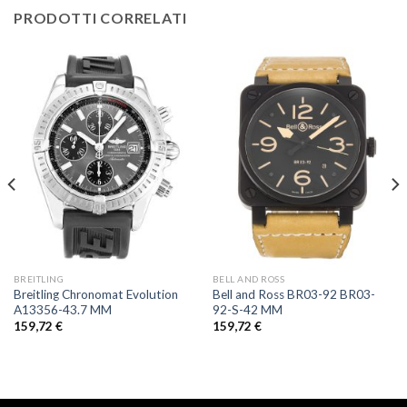
PRODOTTI CORRELATI
BREITLING
BELL AND ROSS
Breitling Chronomat Evolution
Bell and Ross BR03-92 BR03-
A13356-43.7 MM
92-S-42 MM
159,72
€
159,72
€