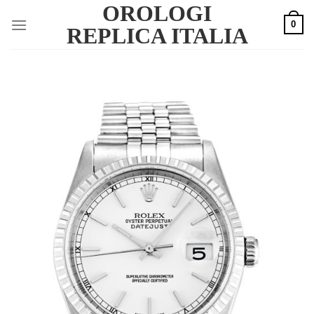
OROLOGI
Skip
0
to
REPLICA ITALIA
content