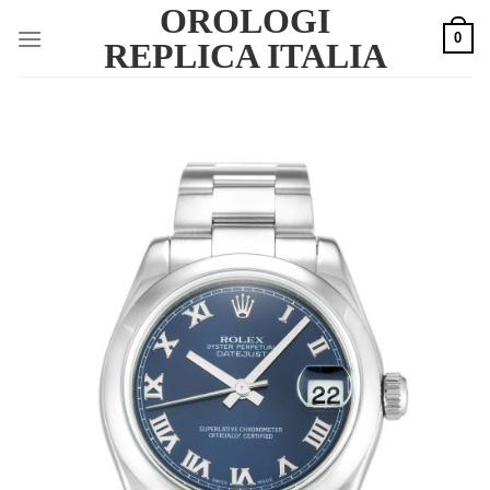
OROLOGI
Skip
0
to
REPLICA ITALIA
content