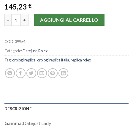
145,23
€
Rolex Datejust Lady 178240-31 MM quantità
AGGIUNGI AL CARRELLO
COD:
39954
Categorie:
Datejust
,
Rolex
Tag:
orologi replica
,
orologi replica italia
,
replica rolex
DESCRIZIONE
Gamma
:Datejust Lady