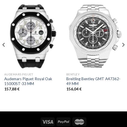
AUDEMARS PIGUET
BENTLEY
Audemars Piguet Royal Oak
Breitling Bentley GMT A47362-
15000ST-33 MM
49 MM
157,88
€
156,04
€