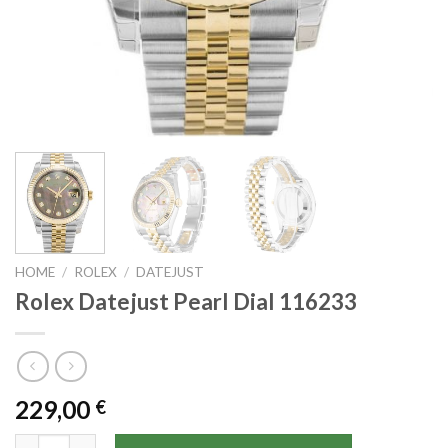
HOME
/
ROLEX
/
DATEJUST
Rolex Datejust Pearl Dial 116233
229,00
€
Rolex Datejust Pearl Dial 116233 quantità