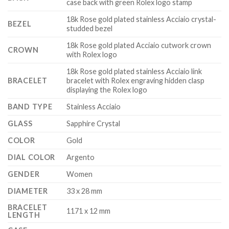
case back with green Rolex logo stamp
18k Rose gold plated stainless Acciaio crystal-
BEZEL
studded bezel
18k Rose gold plated Acciaio cutwork crown
CROWN
with Rolex logo
18k Rose gold plated stainless Acciaio link
BRACELET
bracelet with Rolex engraving hidden clasp
displaying the Rolex logo
BAND TYPE
Stainless Acciaio
GLASS
Sapphire Crystal
COLOR
Gold
DIAL COLOR
Argento
GENDER
Women
DIAMETER
33 x 28 mm
BRACELET
1171 x 12 mm
LENGTH