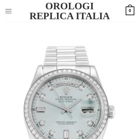
OROLOGI
Skip
0
to
REPLICA ITALIA
content