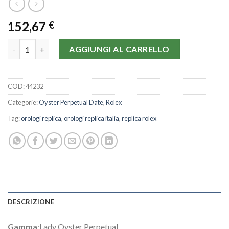
152,67
€
Rolex Lady Oyster Perpetual 6718-26 MM quantità
AGGIUNGI AL CARRELLO
COD:
44232
Categorie:
Oyster Perpetual Date
,
Rolex
Tag:
orologi replica
,
orologi replica italia
,
replica rolex
DESCRIZIONE
Gamma
:Lady Oyster Perpetual