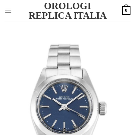
OROLOGI
Skip
0
to
REPLICA ITALIA
content