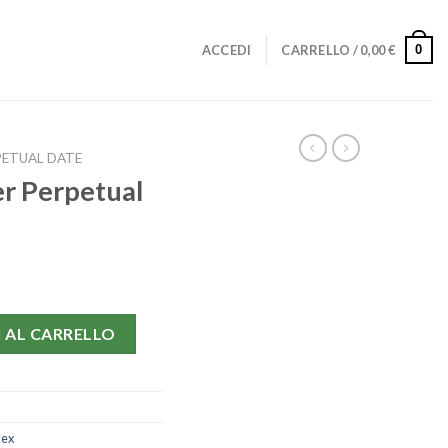
0
ACCEDI
CARRELLO /
0,00
€
PETUAL DATE
r Perpetual
67180-26 MM quantità
 AL CARRELLO
lex