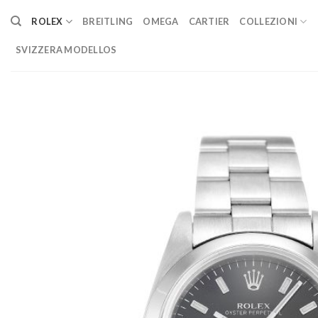
Skip
ROLEX
BREITLING
OMEGA
CARTIER
COLLEZIONI
to
content
SVIZZERA MODELLOS