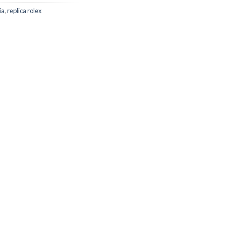
ia
,
replica rolex