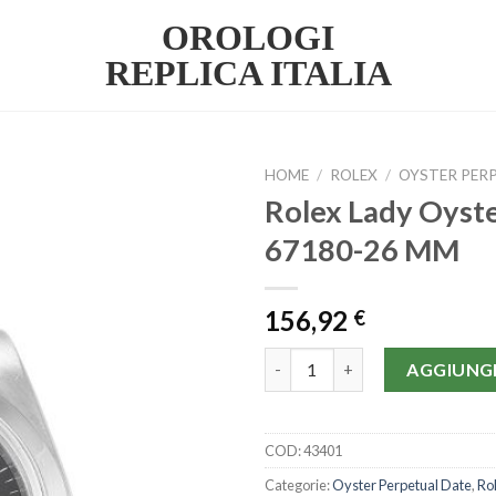
OROLOGI
REPLICA ITALIA
HOME
/
ROLEX
/
OYSTER PER
Rolex Lady Oyste
67180-26 MM
156,92
€
Rolex Lady Oyster Perpetual 
AGGIUNGI
COD:
43401
Categorie:
Oyster Perpetual Date
,
Ro