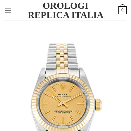
OROLOGI
Skip
0
to
REPLICA ITALIA
content