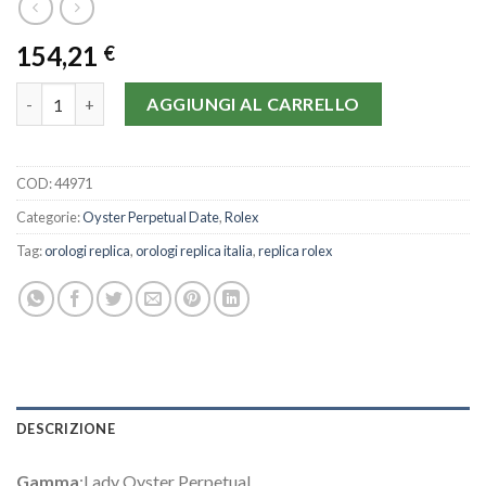
154,21
€
Rolex Lady Oyster Perpetual 76193-24 MM quantità
AGGIUNGI AL CARRELLO
COD:
44971
Categorie:
Oyster Perpetual Date
,
Rolex
Tag:
orologi replica
,
orologi replica italia
,
replica rolex
DESCRIZIONE
Gamma
:Lady Oyster Perpetual