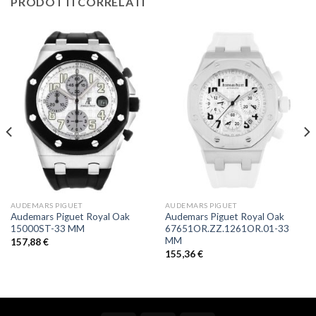
PRODOTTI CORRELATI
AUDEMARS PIGUET
AUDEMARS PIGUET
Audemars Piguet Royal Oak
Audemars Piguet Royal Oak
15000ST-33 MM
67651OR.ZZ.1261OR.01-33
MM
157,88
€
155,36
€