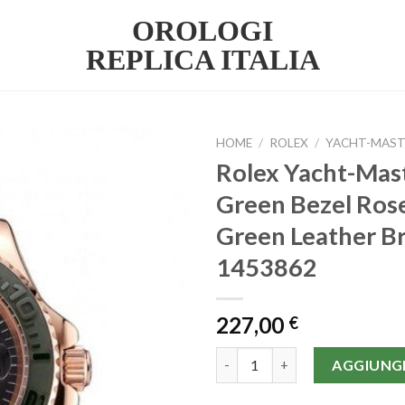
OROLOGI
REPLICA ITALIA
HOME
/
ROLEX
/
YACHT-MAST
Rolex Yacht-Mast
Green Bezel Ros
Green Leather Br
1453862
227,00
€
Rolex Yacht-Master Nero Dial 
AGGIUNGI