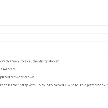
k with green Rolex authenticity sticker
te markers
d plated cutwork crown
een leather strap with Rolex logo carved 18k rose-gold plated hook-b