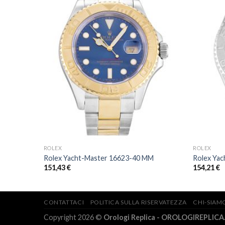
ROLEX
ROLEX
 MM
Rolex Yacht-Master 16623-40 MM
Rolex Ya
151,43
€
154,21
€
CONTATTACI
POLITICA SULLA RISERVATEZZA
CHI-SIAM
Copyright 2026 ©
Orologi Replica - OROLOGIREPLICA