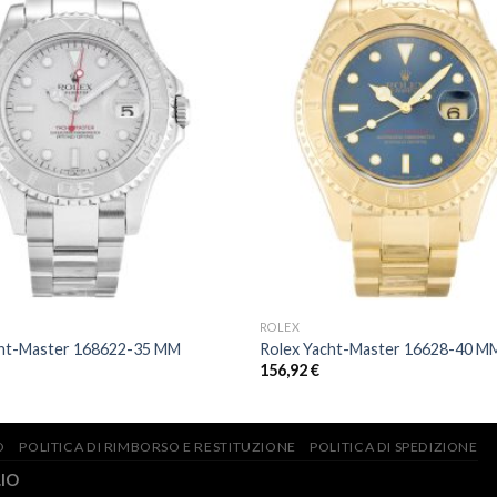
ROLEX
cht-Master 168622-35 MM
Rolex Yacht-Master 16628-40 M
156,92
€
O
POLITICA DI RIMBORSO E RESTITUZIONE
POLITICA DI SPEDIZIONE
.IO