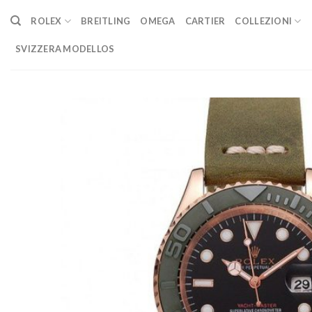
Skip
ROLEX
BREITLING
OMEGA
CARTIER
COLLEZIONI
to
content
SVIZZERA MODELLOS