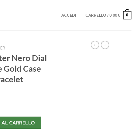
0
ACCEDI
CARRELLO /
0,00
€
ER
er Nero Dial
e Gold Case
acelet
Green Bezel Rose Gold Case Green Leather Bracelet 1453862 quan
 AL CARRELLO