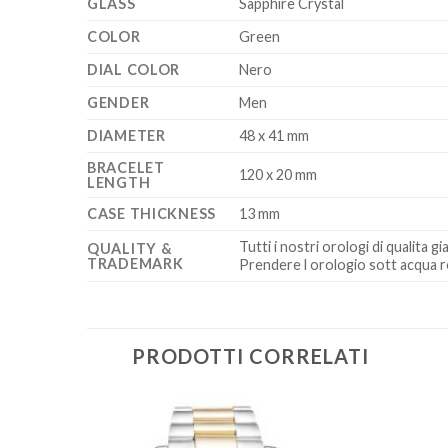
GLASS
Sapphire Crystal
COLOR
Green
DIAL COLOR
Nero
GENDER
Men
DIAMETER
48 x 41 mm
BRACELET
120 x 20 mm
LENGTH
CASE THICKNESS
13 mm
Tutti i nostri orologi di qualita
QUALITY &
TRADEMARK
Prendere l orologio sott acqua r
PRODOTTI CORRELATI