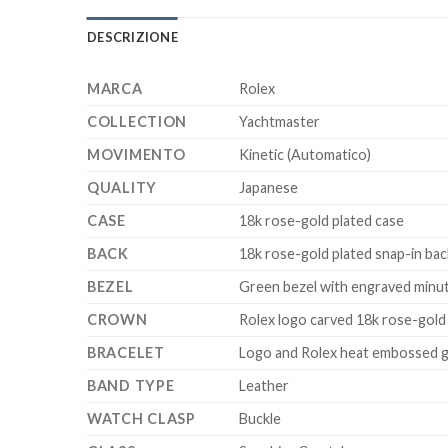
DESCRIZIONE
MARCA
Rolex
COLLECTION
Yachtmaster
MOVIMENTO
Kinetic (Automatico)
QUALITY
Japanese
CASE
18k rose-gold plated case
BACK
18k rose-gold plated snap-in bac
BEZEL
Green bezel with engraved minu
CROWN
Rolex logo carved 18k rose-gol
BRACELET
Logo and Rolex heat embossed gr
BAND TYPE
Leather
WATCH CLASP
Buckle