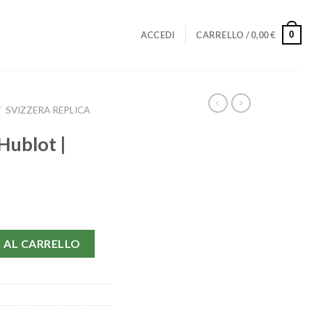
0
ACCEDI
CARRELLO /
0,00
€
/
SVIZZERA REPLICA
Hublot |
5 quantità
 AL CARRELLO