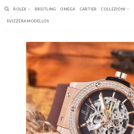
Skip
ROLEX
BREITLING
OMEGA
CARTIER
COLLEZIONI
to
content
SVIZZERA MODELLOS