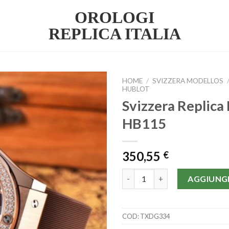
OROLOGI
REPLICA ITALIA
HOME
/
SVIZZERA MODELLOS
HUBLOT
Svizzera Replica 
HB115
350,55
€
Svizzera Replica Hublot | HB11
AGGIUNGI
COD:
TXDG334