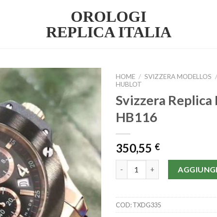
OROLOGI
REPLICA ITALIA
HOME
/
SVIZZERA MODELLOS
HUBLOT
Svizzera Replica 
HB116
350,55
€
Svizzera Replica Hublot | HB11
AGGIUNGI
COD:
TXDG335