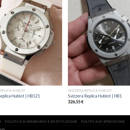
REPLICA HUBLOT
SVIZZERA REPLICA HUBLOT
Replica Hublot | HB121
Svizzera Replica Hublot | HB1
326,55
€
O
POLITICA DI RIMBORSO E RESTITUZIONE
POLITICA DI SPEDIZIONE