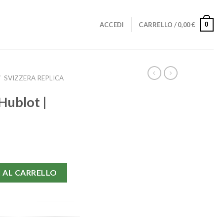
0
ACCEDI
CARRELLO /
0,00
€
/
SVIZZERA REPLICA
Hublot |
6 quantità
 AL CARRELLO