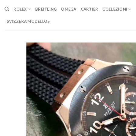
Skip
ROLEX
BREITLING
OMEGA
CARTIER
COLLEZIONI
to
content
SVIZZERA MODELLOS