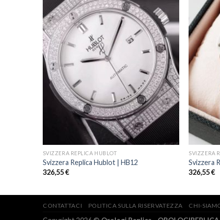
SVIZZERA REPLICA HUBLOT
SVIZZERA 
Svizzera Replica Hublot | HB12
Svizzera 
326,55
€
326,55
€
CONTATTACI
POLITICA SULLA RISERVATEZZA
CHI-SIAM