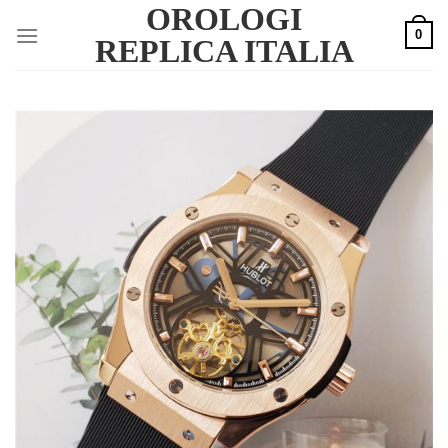
OROLOGI
Skip
0
to
REPLICA ITALIA
content