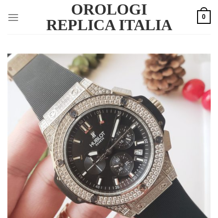
OROLOGI
Skip
0
to
REPLICA ITALIA
content