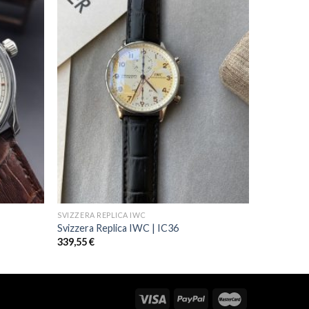
SVIZZERA REPLICA IWC
Svizzera Replica IWC | IC36
339,55
€