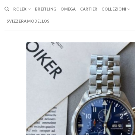
Skip
ROLEX
BREITLING
OMEGA
CARTIER
COLLEZIONI
to
content
SVIZZERA MODELLOS