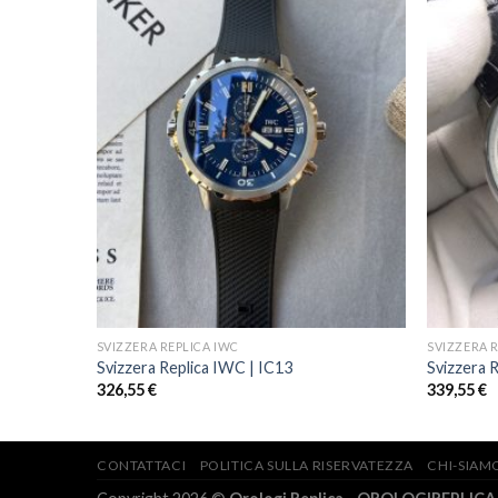
SVIZZERA REPLICA IWC
SVIZZERA 
Svizzera Replica IWC | IC13
Svizzera 
326,55
€
339,55
€
CONTATTACI
POLITICA SULLA RISERVATEZZA
CHI-SIAM