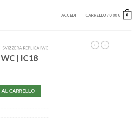
0
ACCEDI
CARRELLO /
0,00
€
/
SVIZZERA REPLICA IWC
 IWC | IC18
antità
 AL CARRELLO