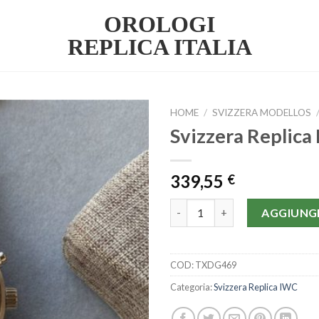
OROLOGI
REPLICA ITALIA
HOME
/
SVIZZERA MODELLOS
Svizzera Replica
339,55
€
Svizzera Replica IWC | IC18 qu
AGGIUNGI
COD:
TXDG469
Categoria:
Svizzera Replica IWC