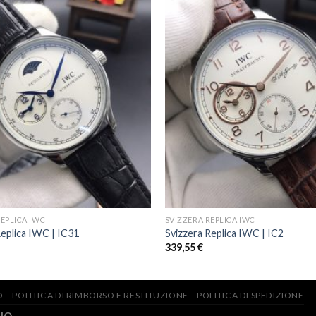
REPLICA IWC
SVIZZERA REPLICA IWC
Replica IWC | IC31
Svizzera Replica IWC | IC2
339,55
€
O
POLITICA DI RIMBORSO E RESTITUZIONE
POLITICA DI SPEDIZIONE