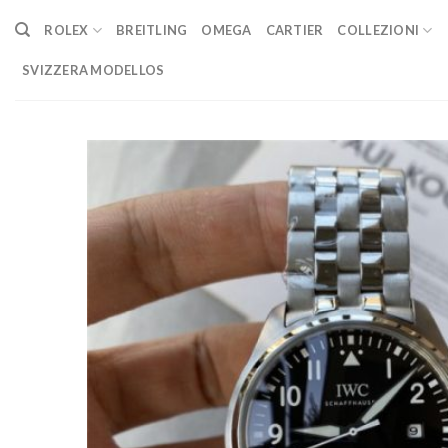
Skip
ROLEX
BREITLING
OMEGA
CARTIER
COLLEZIONI
to
content
SVIZZERA MODELLOS