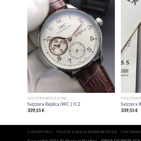
SVIZZERA REPLICA IWC
SVIZZERA 
Svizzera Replica IWC | IC2
Svizzera 
339,55
€
339,55
€
CONTATTACI
POLITICA SULLA RISERVATEZZA
CHI-SIAM