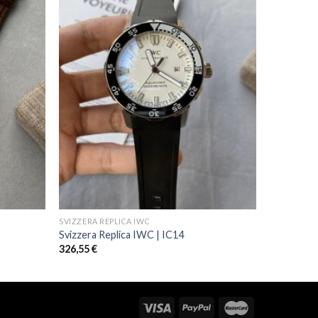
SVIZZERA REPLICA IWC
Svizzera Replica IWC | IC14
326,55
€