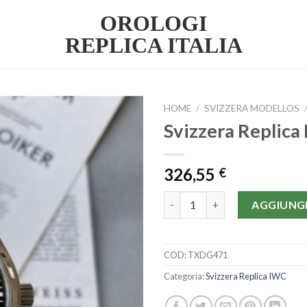
OROLOGI
REPLICA ITALIA
HOME
/
SVIZZERA MODELLOS
Svizzera Replica
326,55
€
Svizzera Replica IWC | IC19 qu
AGGIUNGI
COD:
TXDG471
Categoria:
Svizzera Replica IWC