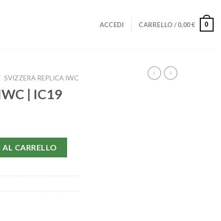
0
ACCEDI
CARRELLO /
0,00
€
/
SVIZZERA REPLICA IWC
 IWC | IC19
antità
 AL CARRELLO