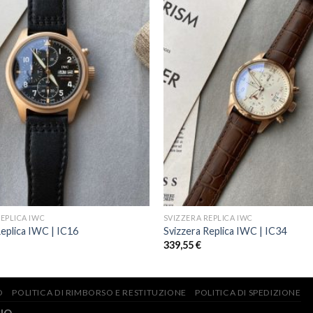
REPLICA IWC
SVIZZERA REPLICA IWC
Replica IWC | IC16
Svizzera Replica IWC | IC34
339,55
€
O
POLITICA DI RIMBORSO E RESTITUZIONE
POLITICA DI SPEDIZIONE