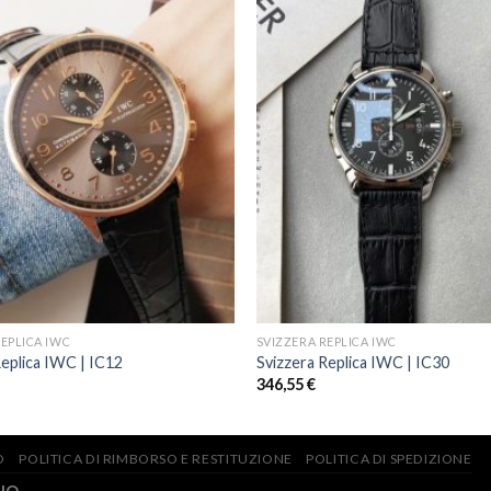
REPLICA IWC
SVIZZERA REPLICA IWC
Replica IWC | IC12
Svizzera Replica IWC | IC30
346,55
€
O
POLITICA DI RIMBORSO E RESTITUZIONE
POLITICA DI SPEDIZIONE