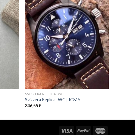
SVIZZERA REPLICA IWC
Svizzera Replica IWC | IC815
346,55
€