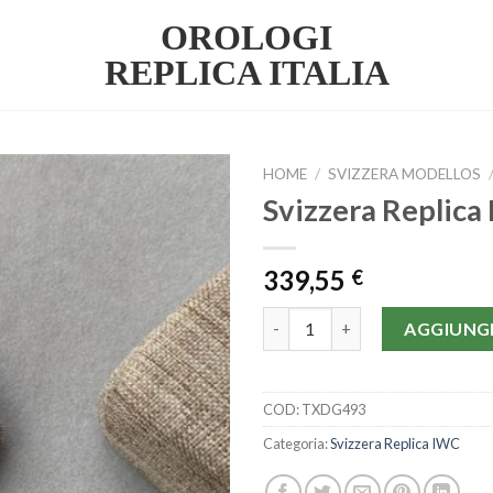
OROLOGI
REPLICA ITALIA
HOME
/
SVIZZERA MODELLOS
Svizzera Replica
339,55
€
Svizzera Replica IWC | IC37 qu
AGGIUNGI
COD:
TXDG493
Categoria:
Svizzera Replica IWC