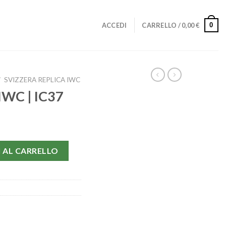
0
ACCEDI
CARRELLO /
0,00
€
/
SVIZZERA REPLICA IWC
 IWC | IC37
antità
 AL CARRELLO