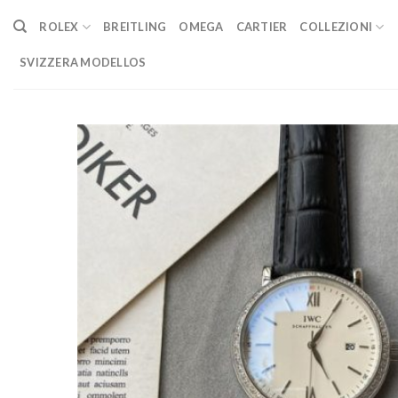
Skip
ROLEX
BREITLING
OMEGA
CARTIER
COLLEZIONI
to
content
SVIZZERA MODELLOS