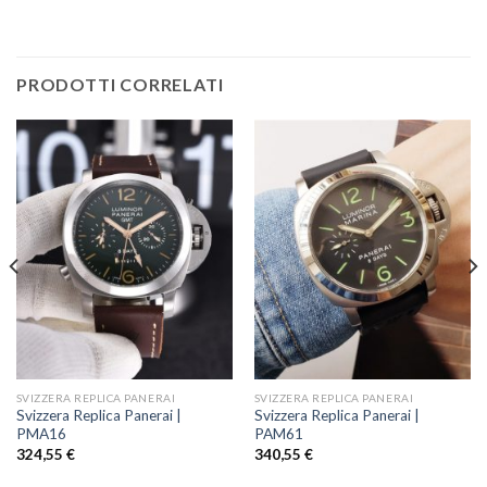
PRODOTTI CORRELATI
SVIZZERA REPLICA PANERAI
SVIZZERA REPLICA PANERAI
Svizzera Replica Panerai |
Svizzera Replica Panerai |
PMA16
PAM61
324,55
€
340,55
€