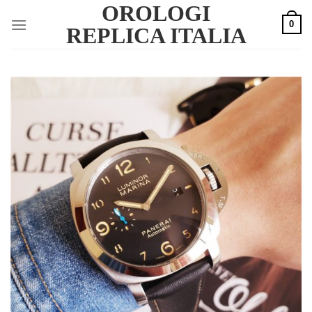
OROLOGI
Skip
0
to
REPLICA ITALIA
content