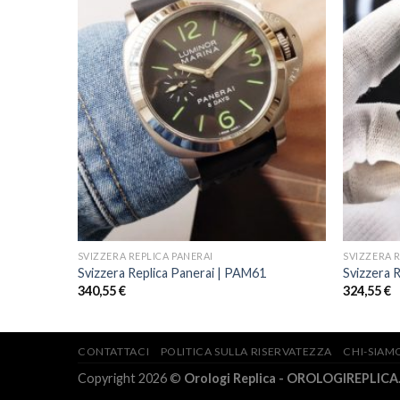
SVIZZERA REPLICA PANERAI
SVIZZERA R
2
Svizzera Replica Panerai | PAM61
Svizzera 
340,55
€
324,55
€
CONTATTACI
POLITICA SULLA RISERVATEZZA
CHI-SIAM
Copyright 2026 ©
Orologi Replica - OROLOGIREPLICA