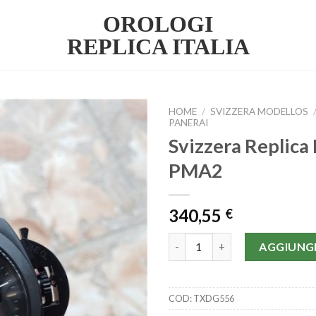
OROLOGI
REPLICA ITALIA
HOME
/
SVIZZERA MODELLOS
PANERAI
Svizzera Replica 
PMA2
340,55
€
Svizzera Replica Panerai | PMA
AGGIUNGI
COD:
TXDG556