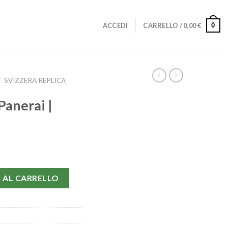
0
ACCEDI
CARRELLO /
0,00
€
/
SVIZZERA REPLICA
Panerai |
2 quantità
 AL CARRELLO