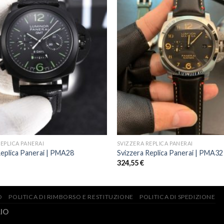
EPLICA PANERAI
SVIZZERA REPLICA PANERAI
Replica Panerai | PMA28
Svizzera Replica Panerai | PMA32
324,55
€
O
POLITICA DI RIMBORSO E RESTITUZIONE
POLITICA DI SPEDIZIONE
.IO