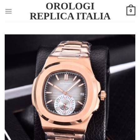
OROLOGI
Skip
0
to
REPLICA ITALIA
content