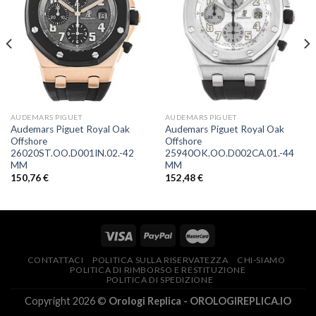
AUDEMARS PIGUET
AUDEMARS PIGUET
Audemars Piguet Royal Oak
Audemars Piguet Royal Oak
Offshore
Offshore
26020ST.OO.D001IN.02.-42
25940OK.OO.D002CA.01.-44
MM
MM
150,76
€
152,48
€
CONTATTACI
POLITICA SULLA RISERVATEZZA
CHI-SIAMO
POLITICA DI RIMBORSO E RESTITUZIONE
POLITICA DI SPEDIZIONE
Copyright 2026 ©
Orologi Replica - OROLOGIREPLICA.IO