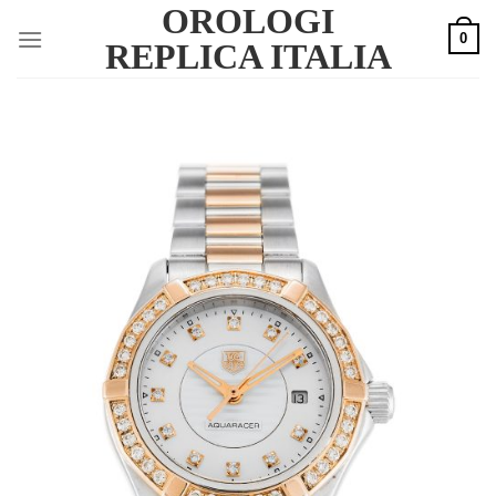
OROLOGI
Skip
0
to
REPLICA ITALIA
content