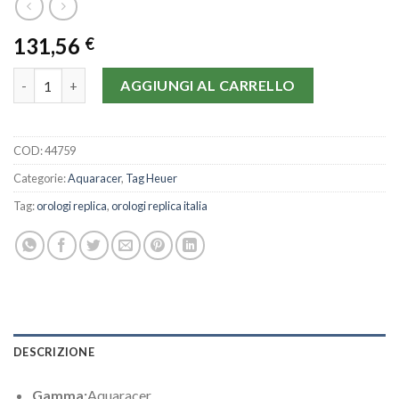
131,56
€
Tag Heuer Aquaracer WAP1452.BD0837-27 MM quantità
AGGIUNGI AL CARRELLO
COD:
44759
Categorie:
Aquaracer
,
Tag Heuer
Tag:
orologi replica
,
orologi replica italia
DESCRIZIONE
Gamma:
Aquaracer