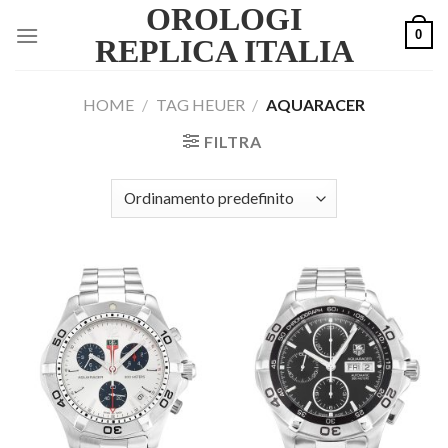
OROLOGI
Skip
0
to
REPLICA ITALIA
content
HOME
/
TAG HEUER
/
AQUARACER
FILTRA