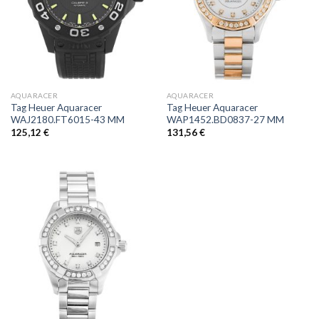
AQUARACER
AQUARACER
Tag Heuer Aquaracer
Tag Heuer Aquaracer
WAJ2180.FT6015-43 MM
WAP1452.BD0837-27 MM
125,12
€
131,56
€