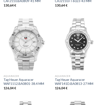
CAF2110.BA0809-41 MM
CAJ2110.FT6023-43 MM
130,64
€
130,64
€
AQUARACER
AQUARACER
Tag Heuer Aquaracer
Tag Heuer Aquaracer
WAF1112.BA0801-38.4 MM
WAF141D.BA0813-27 MM
126,04
€
126,04
€