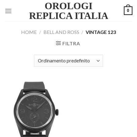
OROLOGI
Skip
0
to
REPLICA ITALIA
content
HOME
/
BELL AND ROSS
/
VINTAGE 123
FILTRA