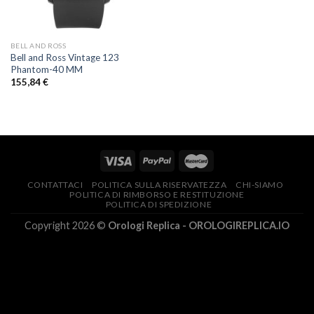
BELL AND ROSS
Bell and Ross Vintage 123
Phantom-40 MM
155,84
€
CONTATTACI
POLITICA SULLA RISERVATEZZA
CHI-SIAMO
POLITICA DI RIMBORSO E RESTITUZIONE
POLITICA DI SPEDIZIONE
Copyright 2026 ©
Orologi Replica - OROLOGIREPLICA.IO