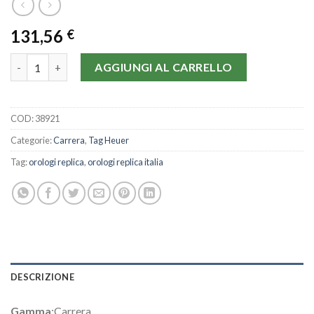
131,56
€
Tag Heuer Carrera CV2013.FC6234-43 MM quantità
AGGIUNGI AL CARRELLO
COD:
38921
Categorie:
Carrera
,
Tag Heuer
Tag:
orologi replica
,
orologi replica italia
DESCRIZIONE
Gamma
:Carrera