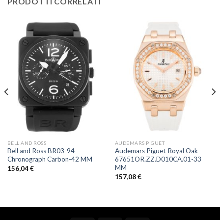
PRODOTTI CORRELATI
BELL AND ROSS
AUDEMARS PIGUET
Bell and Ross BR03-94
Audemars Piguet Royal Oak
Chronograph Carbon-42 MM
67651OR.ZZ.D010CA.01-33
MM
156,04
€
157,08
€