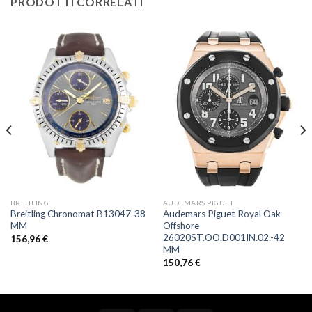
PRODOTTI CORRELATI
BREITLING
AUDEMARS PIGUET
Breitling Chronomat B13047-38
Audemars Piguet Royal Oak
MM
Offshore
26020ST.OO.D001IN.02.-42
156,96
€
MM
150,76
€