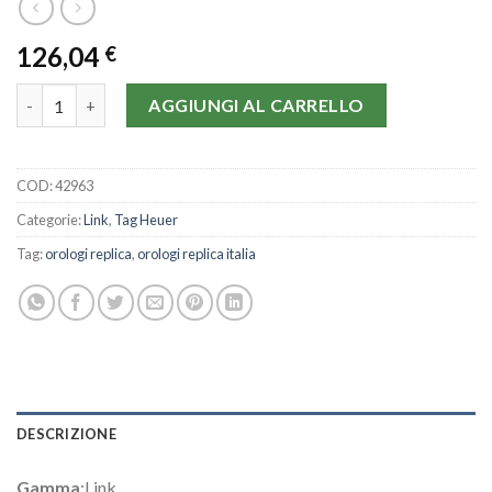
126,04
€
Tag Heuer Link WAT2011.BA0951-42 MM quantità
AGGIUNGI AL CARRELLO
COD:
42963
Categorie:
Link
,
Tag Heuer
Tag:
orologi replica
,
orologi replica italia
DESCRIZIONE
Gamma
:Link