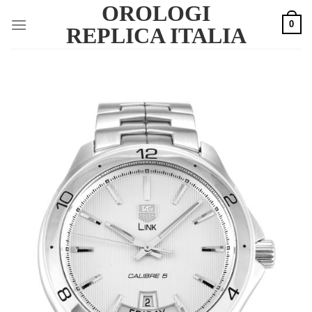
OROLOGI
Skip
0
to
REPLICA ITALIA
content