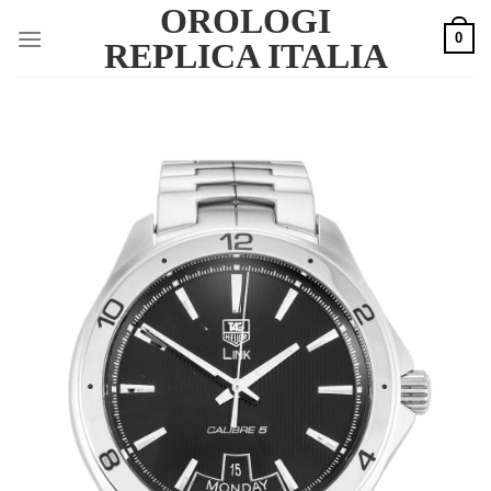
OROLOGI
Skip
0
to
REPLICA ITALIA
content