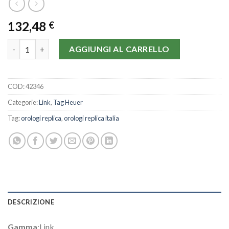
132,48
€
Tag Heuer Link WAT2010.BA0951-42 MM quantità
AGGIUNGI AL CARRELLO
COD:
42346
Categorie:
Link
,
Tag Heuer
Tag:
orologi replica
,
orologi replica italia
DESCRIZIONE
Gamma
:Link