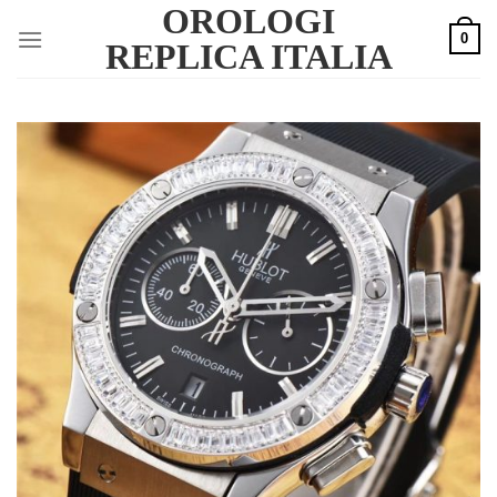
OROLOGI
Skip
0
to
REPLICA ITALIA
content