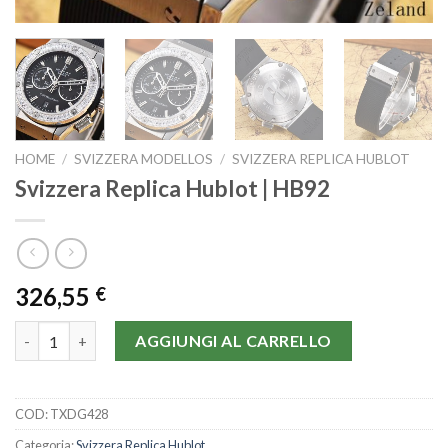
HOME
/
SVIZZERA MODELLOS
/
SVIZZERA REPLICA HUBLOT
Svizzera Replica Hublot | HB92
326,55
€
Svizzera Replica Hublot | HB92 quantità
AGGIUNGI AL CARRELLO
COD:
TXDG428
Categoria:
Svizzera Replica Hublot