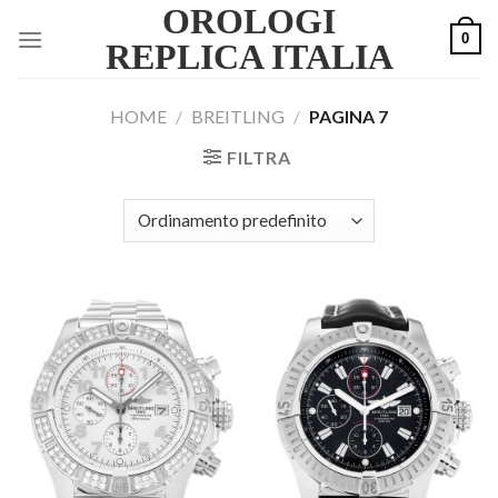
OROLOGI
Skip
0
to
REPLICA ITALIA
content
HOME
/
BREITLING
/
PAGINA 7
FILTRA