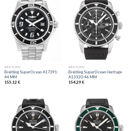
BREITLING
BREITLING
Breitling SuperOcean A17391-
Breitling SuperOcean Heritage
44 MM
A13320-46 MM
155,12
€
154,29
€